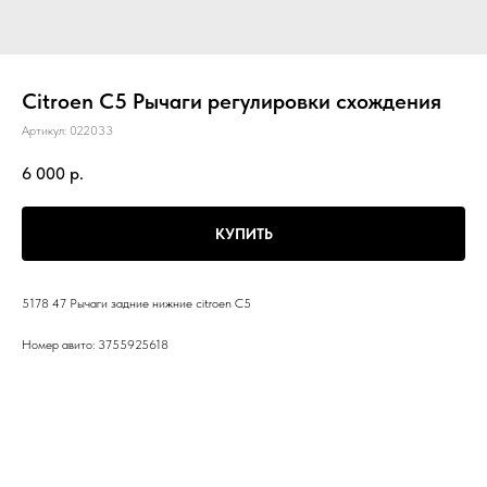
Citroen C5 Рычаги регулировки схождения
Артикул:
022033
6 000
р.
КУПИТЬ
5178 47 Рычаги задние нижние citroen C5
Номер авито: 3755925618