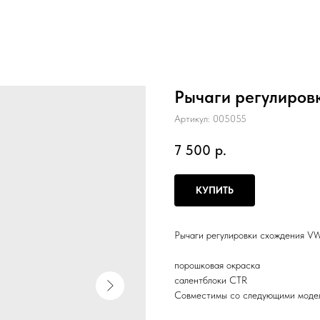
Рычаги регулиров
Артикул:
005055
7 500
р.
КУПИТЬ
Рычаги регулировки схождения V
порошковая окраска
салентблоки CTR
Совместимы со следующими моде