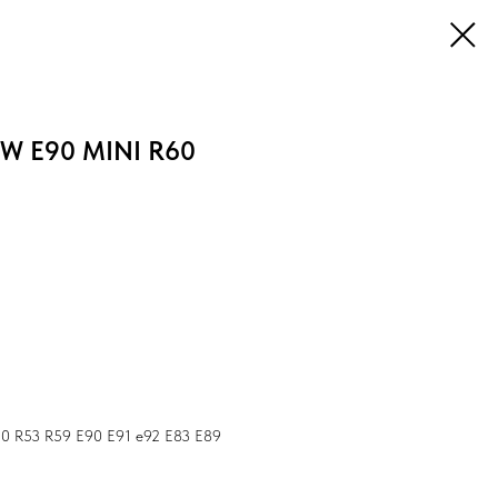
W E90 MINI R60
50 R53 R59 Е90 Е91 е92 Е83 Е89