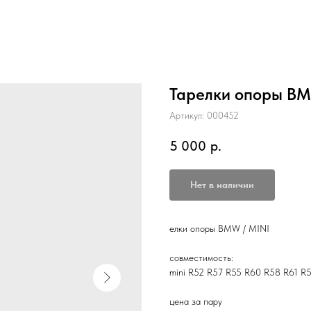
Тарелки опоры BM
Артикул:
000452
5 000
р.
Нет в наличии
елки опоры BMW / MINI
совместимость:
mini R52 R57 R55 R60 R58 R61 R
цена за пару