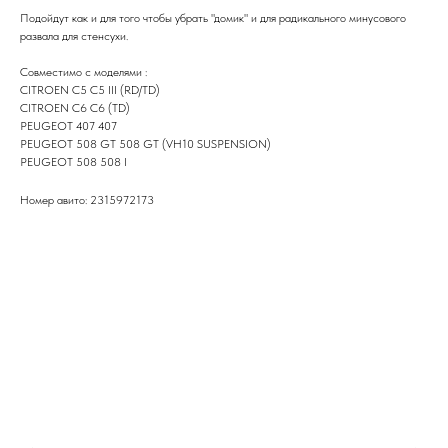
Подойдут как и для того чтобы убрать "домик" и для радикального минусового
развала для стенсухи.
Совместимо с моделями :
CITROEN C5 C5 III (RD/TD)
CITROEN C6 C6 (TD)
PEUGEOT 407 407
PEUGEOT 508 GT 508 GT (VH10 SUSPENSION)
PEUGEOT 508 508 I
Номер авито: 2315972173