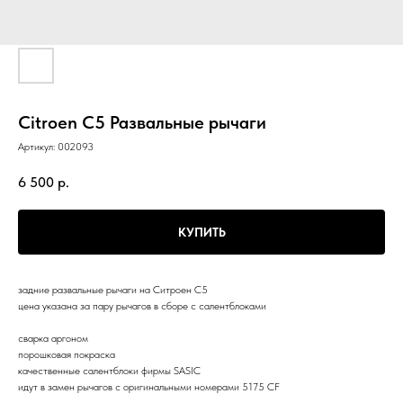
Citroen C5 Развальные рычаги
Артикул:
002093
6 500
р.
КУПИТЬ
задние развальные рычаги на Ситроен С5
цена указана за пару рычагов в сборе с салентблоками
сварка аргоном
порошковая покраска
качественные салентблоки фирмы SASIC
идут в замен рычагов с оригинальными номерами 5175 CF